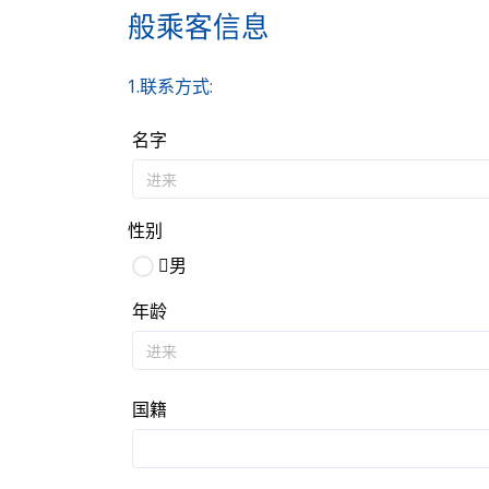
般乘客信息
1.联系方式:
名字
性别
男
年龄
国籍