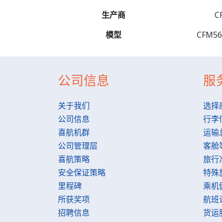
生产商
C
模型
CFM56 
公司信息
服
关于我们
选择
公司信息
行李
喜航机群
运输
公司管理层
客舱
喜航策略
旅行
安全保证策略
特殊
里程碑
乘机
所获奖项
航班
招聘信息
货运