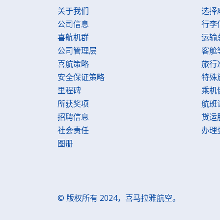
关于我们
选择
公司信息
行李
喜航机群
运输
公司管理层
客舱
喜航策略
旅行
安全保证策略
特殊
里程碑
乘机
所获奖项
航班
招聘信息
货运
社会责任
办理
图册
© 版权所有 2024，喜马拉雅航空。